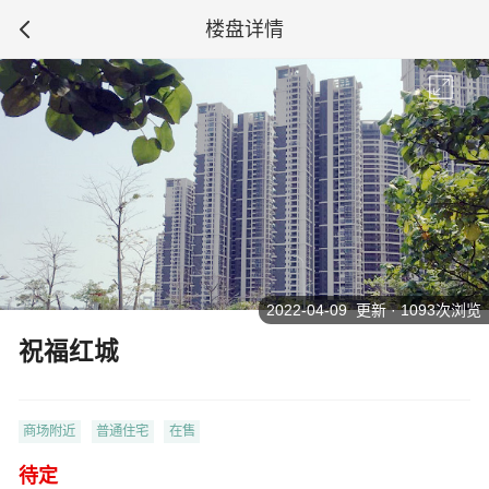
楼盘详情
2022-04-09 更新 · 1093次浏览
祝福红城
商场附近
普通住宅
在售
待定