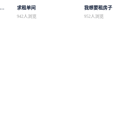
租1一2楼精装100平方里面基本设备不...
求租单间
我想要租房子
942
人浏览
952
人浏览