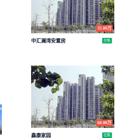
35.00万
中汇澜湾安置房
在售
60.00万
鑫康家园
在售