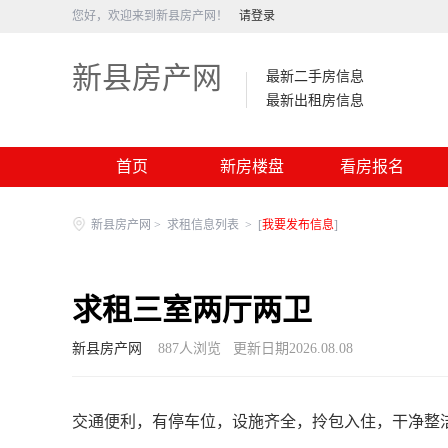
您好，欢迎来到新县房产网！
请登录
新县房产网
最新二手房信息
最新出租房信息
首页
新房楼盘
看房报名
新县房产网
>
求租信息列表
>
[
我要发布信息
]
求租三室两厅两卫
新县房产网
887
人浏览
更新日期2026.08.08
交通便利，有停车位，设施齐全，拎包入住，干净整