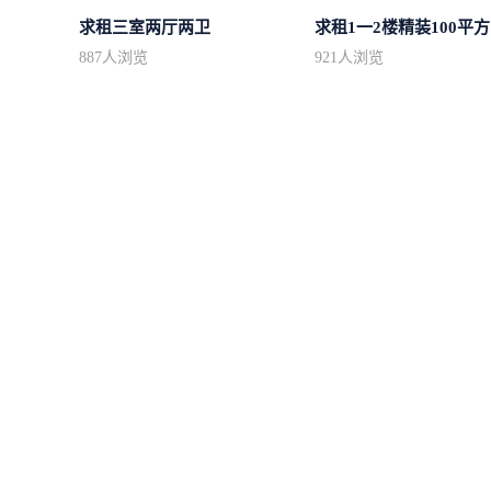
求租三室两厅两卫
求
887
人浏览
921
人浏览